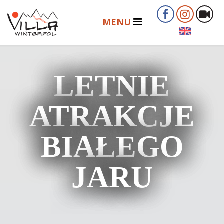
LETNIE
ATRAKCJE
BIAŁEGO
JARU