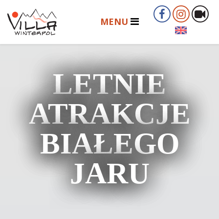
LETNIE
ATRAKCJE
BIAŁEGO
JARU