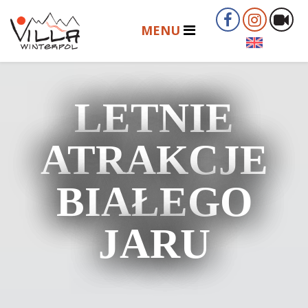
LETNIE
ATRAKCJE
BIAŁEGO
JARU