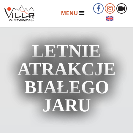
LETNIE
ATRAKCJE
BIAŁEGO
JARU