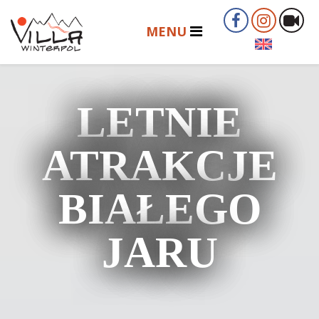
LETNIE
ATRAKCJE
BIAŁEGO
JARU