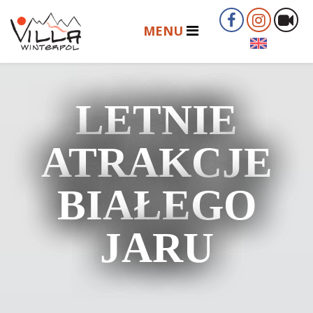
LETNIE
ATRAKCJE
BIAŁEGO
JARU