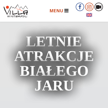
LETNIE
ATRAKCJE
BIAŁEGO
JARU