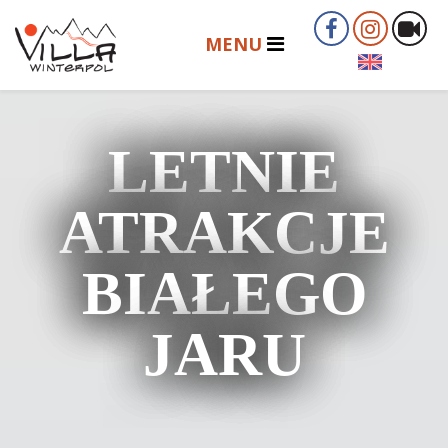
LETNIE
ATRAKCJE
BIAŁEGO
JARU