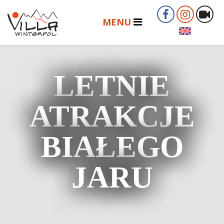
LETNIE
ATRAKCJE
BIAŁEGO
JARU