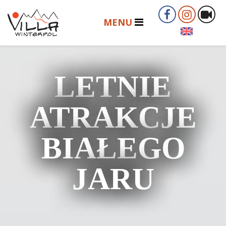
LETNIE
ATRAKCJE
BIAŁEGO
JARU