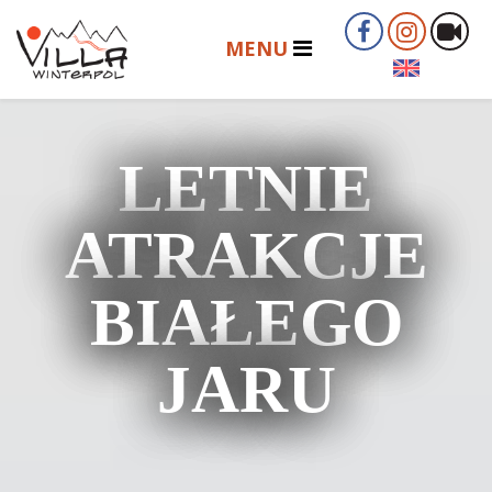
LETNIE
ATRAKCJE
BIAŁEGO
JARU