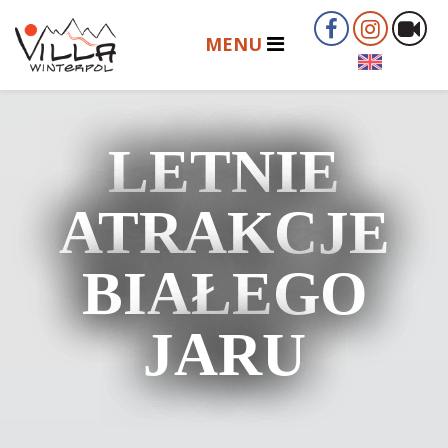
LETNIE
ATRAKCJE
BIAŁEGO
JARU