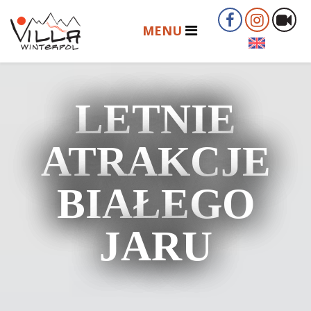
LETNIE
ATRAKCJE
BIAŁEGO
JARU