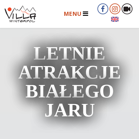
LETNIE
ATRAKCJE
BIAŁEGO
JARU