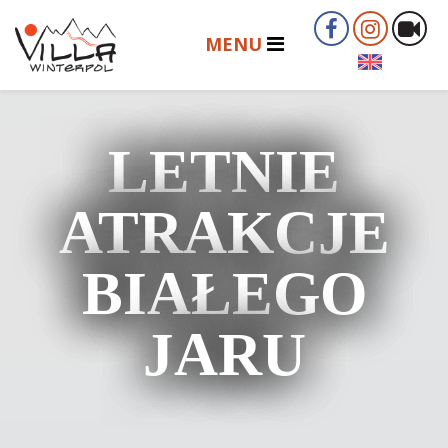
LETNIE
ATRAKCJE
BIAŁEGO
JARU